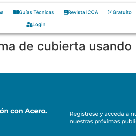
as
Guías Técnicas
Revista ICCA
Gratuito
Login
ma de cubierta usando 
ión con Acero.
Regístrese y acceda a nu
nuestras próximas publi