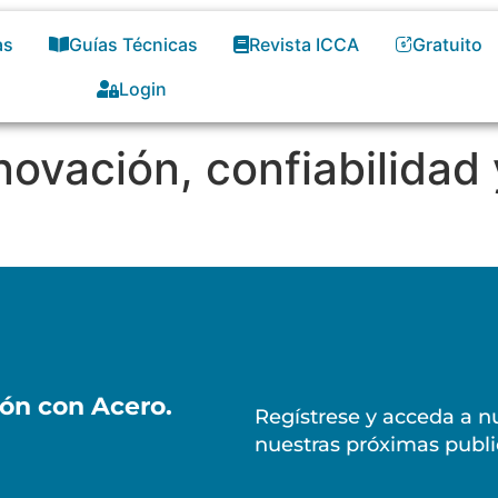
as
Guías Técnicas
Revista ICCA
Gratuito
Login
novación, confiabilidad
ión con Acero.
Regístrese y acceda a nu
nuestras próximas publi