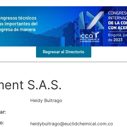
Regresar al Directorio
ent S.A.S.
Heidy Buitrago
ar:
o:
heidybuitrago@euclidchemical.com.co