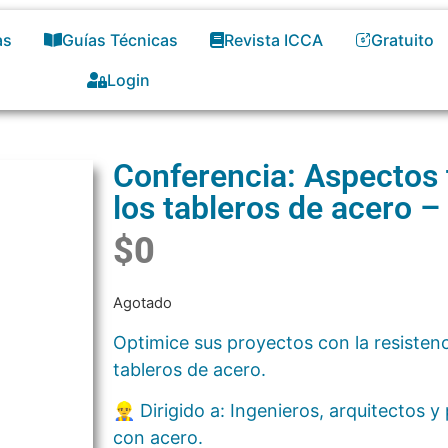
as
Guías Técnicas
Revista ICCA
Gratuito
Login
Conferencia: Aspectos 
los tableros de acero – 
$
0
Agotado
Optimice sus proyectos con la resistencia
tableros de acero.
👷‍♂️ Dirigido a: Ingenieros, arquitectos
con acero.