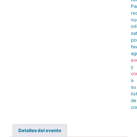
Pa
rec
nu
in
sa
po
fa
ag
ev
y
co
a
su
lis
de
co
Detalles del evento