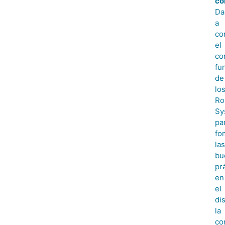
co
Da
a
co
el
co
fu
de
lo
Ro
Sy
pa
fo
las
bu
pr
en
el
di
la
co