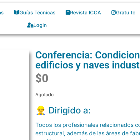
as
Guías Técnicas
Revista ICCA
Gratuito
Login
Conferencia: Condicion
edificios y naves indus
$
0
Agotado
👷‍♂️ Dirigido a:
Todos los profesionales relacionados co
estructural, además de las áreas de fab