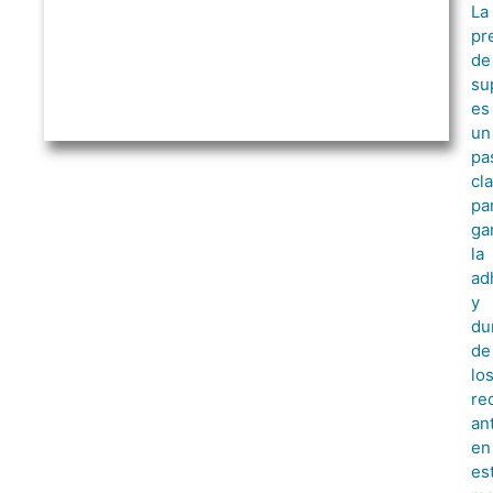
La
pr
de
su
es
un
pa
cl
pa
ga
la
ad
y
du
de
lo
re
an
en
es