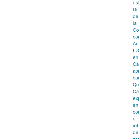
es
Dí
de
la
Co
co
Ac
(D
en
Cal
ap
co
Qu
Ca
ex
en
co
e
in
de