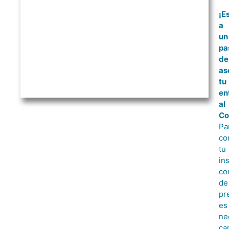
¡E
a
un
pa
de
as
tu
en
al
Co
Pa
co
tu
in
co
de
pr
es
ne
ca