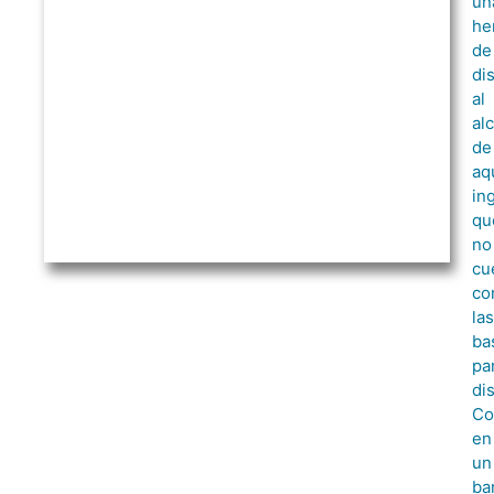
un
he
de
di
al
al
de
aq
in
qu
no
cu
co
las
ba
pa
di
Co
en
un
ba