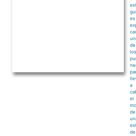
es
gu
es
ex
ca
un
de
lo
pu
ne
pa
lle
a
ca
el
mo
de
un
es
de