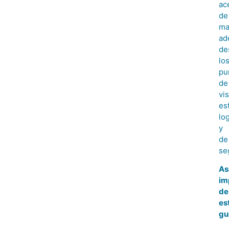
ac
de
ma
ad
de
lo
pu
de
vis
es
log
y
de
se
As
im
de
es
gu