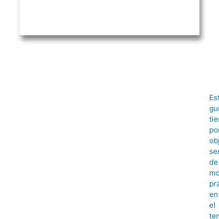
Es
gu
ti
po
ob
se
de
mo
pr
en
el
te