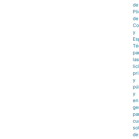
de
Pl
de
Co
y
Es
Té
pa
las
lic
pr
y
pú
y
en
ge
pa
cu
sol
de