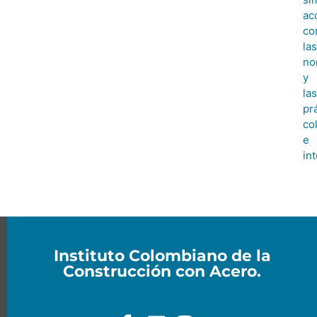
ac
co
las
no
y
las
pr
co
e
in
Instituto Colombiano de la
Construcción con Acero.