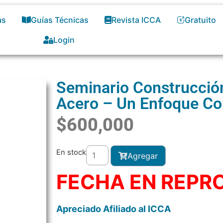
as
Guías Técnicas
Revista ICCA
Gratuito
Login
Seminario Construcción
Acero – Un Enfoque Co
$
600,000
En stock
Agregar
FECHA EN REP
Apreciado Afiliado al ICCA