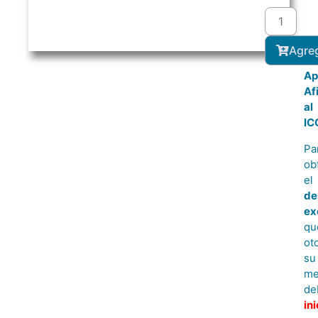
Agre
Ap
Af
al
IC
Pa
ob
el
de
ex
qu
ot
su
me
de
ini