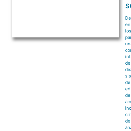
s
De
en
lo
pa
un
co
in
de
di
si
de
edi
de
ac
in
cri
de
aná