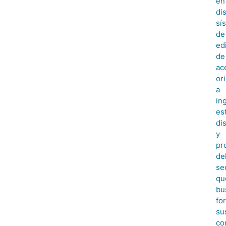
en
di
sí
de
edi
de
ac
or
a
in
es
di
y
pr
de
se
qu
bu
fo
su
co