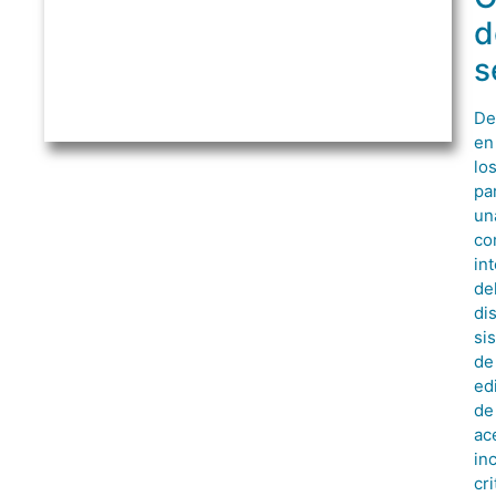
d
s
De
en
lo
pa
un
co
in
de
di
si
de
edi
de
ac
in
cri