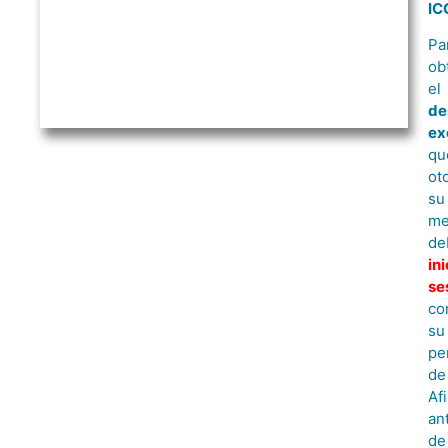
IC
Pa
ob
el
de
ex
qu
ot
su
me
de
ini
se
co
su
per
de
Afi
an
de