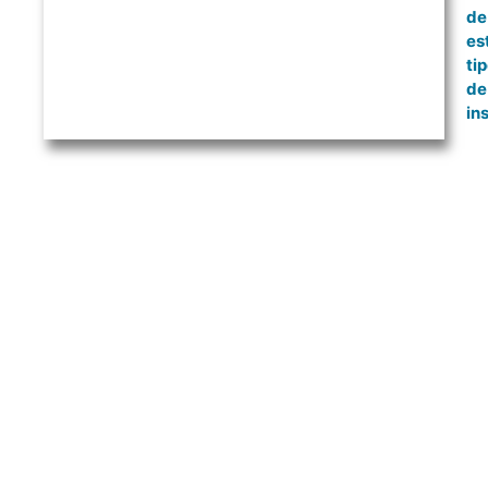
de
es
ti
de
in