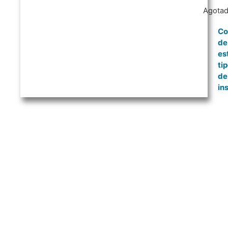
Agota
Co
de
es
ti
de
in