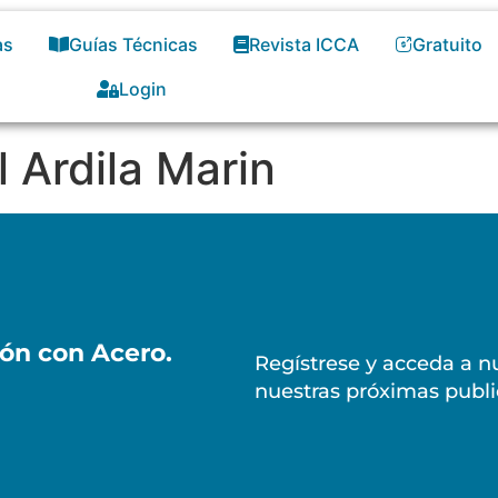
as
Guías Técnicas
Revista ICCA
Gratuito
Login
 Ardila Marin
ión con Acero.
Regístrese y acceda a nu
nuestras próximas publi