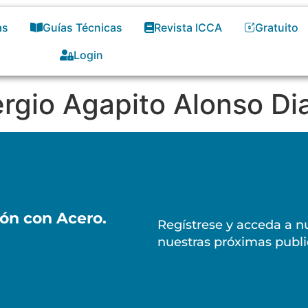
as
Guías Técnicas
Revista ICCA
Gratuito
Login
ergio Agapito Alonso Di
ión con Acero.
Regístrese y acceda a nu
nuestras próximas publi