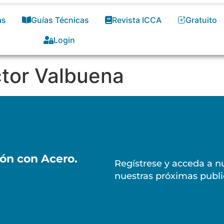
as
Guías Técnicas
Revista ICCA
Gratuito
Login
ctor Valbuena
ión con Acero.
Regístrese y acceda a nu
nuestras próximas publi