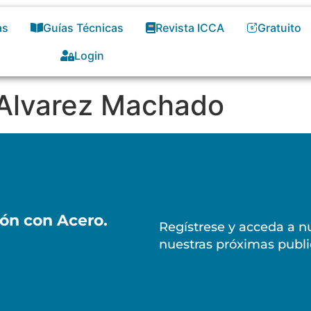
as
Guías Técnicas
Revista ICCA
Gratuito
Login
 Alvarez Machado
ión con Acero.
Regístrese y acceda a nu
nuestras próximas publi