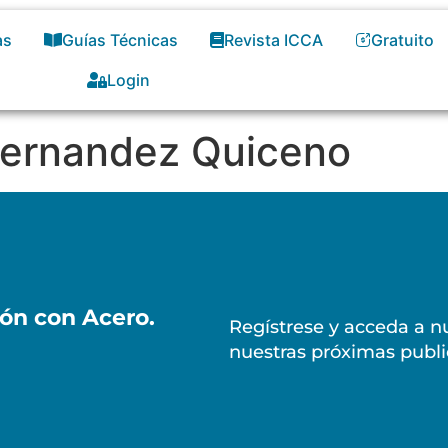
as
Guías Técnicas
Revista ICCA
Gratuito
Login
 Fernandez Quiceno
ión con Acero.
Regístrese y acceda a nu
nuestras próximas publi